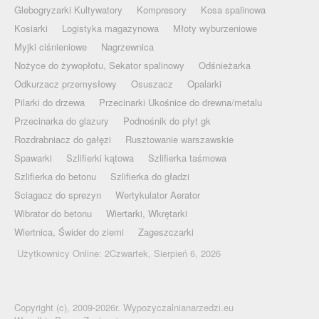
Glebogryzarki Kultywatory
Kompresory
Kosa spalinowa
Kosiarki
Logistyka magazynowa
Młoty wyburzeniowe
Myjki ciśnieniowe
Nagrzewnica
Nożyce do żywopłotu, Sekator spalinowy
Odśnieżarka
Odkurzacz przemysłowy
Osuszacz
Opalarki
Pilarki do drzewa
Przecinarki Ukośnice do drewna/metalu
Przecinarka do glazury
Podnośnik do płyt gk
Rozdrabniacz do gałęzi
Rusztowanie warszawskie
Spawarki
Szlifierki kątowa
Szlifierka taśmowa
Szlifierka do betonu
Szlifierka do gładzi
Sciagacz do sprezyn
Wertykulator Aerator
Wibrator do betonu
Wiertarki, Wkrętarki
Wiertnica, Świder do ziemi
Zageszczarki
Użytkownicy Online: 2Czwartek, Sierpień 6, 2026
Copyright (c), 2009-2026r. Wypozyczalnianarzedzi.eu