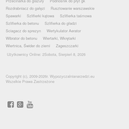
Przecinarka do glazury
Podnośnik do płyt gk
Rozdrabniacz do gałęzi
Rusztowanie warszawskie
Spawarki
Szlifierki kątowa
Szlifierka taśmowa
Szlifierka do betonu
Szlifierka do gładzi
Sciagacz do sprezyn
Wertykulator Aerator
Wibrator do betonu
Wiertarki, Wkrętarki
Wiertnica, Świder do ziemi
Zageszczarki
Użytkownicy Online: 2Sobota, Sierpień 8, 2026
Copyright (c), 2009-2026r. Wypozyczalnianarzedzi.eu
Wszelkie Prawa Zastrzeżone