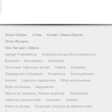
Strona Główna
O Nas
Kontakt i Mapka Dojazdu
Oferta Wynajmu
Opis Narzędzi i Zdjęcia
Agregat Prądotwórczy
Automatyczna przyłbica spawalnicza
Betoniarki
Bruzdownica
Cykliniarka
Dmuchawa, Odkurzacz do liści
Drabiny
Endoskop
Glebogryzarki Kultywatory
Kompresory
Kosa spalinowa
Kosiarki
Logistyka magazynowa
Młoty wyburzeniowe
Myjki ciśnieniowe
Nagrzewnica
Nożyce do żywopłotu, Sekator spalinowy
Odśnieżarka
Odkurzacz przemysłowy
Osuszacz
Opalarki
Pilarki do drzewa
Przecinarki Ukośnice do drewna/metalu