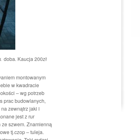
k doba. Kaucja 200zł
owaniem montowanym
iebie w kwadracie
okości – wg potrzeb
as prac budowlanych,
na zewnątrz jaki i
nane jest z rur
ch ze szwem. Znamienną
e tj.czop – tuleja.
sztowania. Taki rodzaj