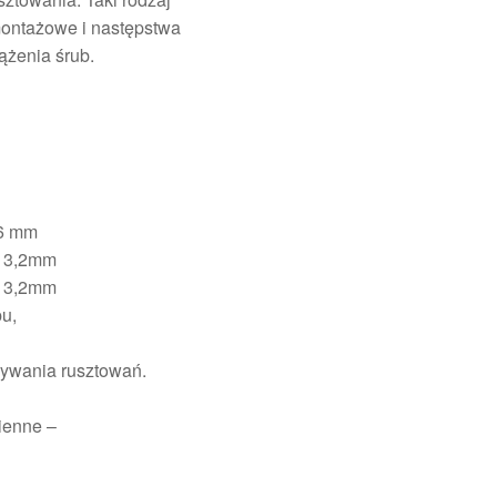
montażowe i następstwa
ążenia śrub.
,6 mm
ż 3,2mm
ż 3,2mm
u,
ywania rusztowań.
ienne –