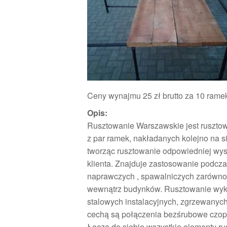
Ceny wynajmu 25 zł brutto za 10 rame
Opis:
Rusztowanie Warszawskie jest ruszt
z par ramek, nakładanych kolejno na s
tworząc rusztowanie odpowiedniej wys
klienta. Znajduje zastosowanie podcz
naprawczych , spawalniczych zarówno 
wewnątrz budynków. Rusztowanie wyko
stalowych instalacyjnych, zgrzewany
cechą są połączenia bezśrubowe czopow
Łączą do siebie wszystkie elementy ru