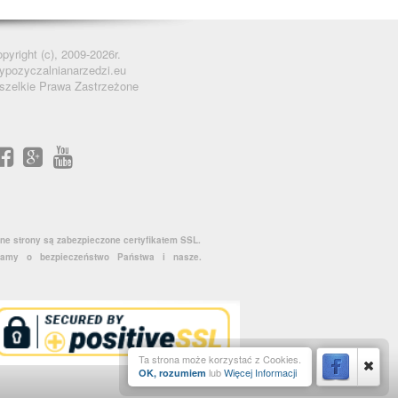
pyright (c), 2009-2026r.
ypozyczalnianarzedzi.eu
szelkie Prawa Zastrzeżone
ne strony są zabezpieczone certyfikatem SSL.
amy o bezpieczeństwo Państwa i nasze.
Ta strona może korzystać z Cookies.
lub
Więcej Informacji
OK, rozumiem