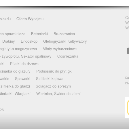
Co
ojazdu
Oferta Wynajmu
W
W
ca spawalnicza
Betoniarki
Bruzdownica
Drabiny
Endoskop
Glebogryzarki Kultywatory
ogistyka magazynowa
Młoty wyburzeniowe
 żywopłotu, Sekator spalinowy
Odśnieżarka
rki
Pilarki do drzewa
cinarka do glazury
Podnośnik do płyt gk
wskie
Spawarki
Szlifierki kątowa
Da
Db
zlifierka do gładzi
Sciagacz do sprezyn
iertarki, Wkrętarki
Wiertnica, Świder do ziemi
026