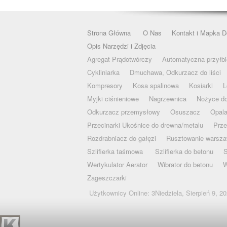
Strona Główna
O Nas
Kontakt i Mapka D
Opis Narzędzi i Zdjęcia
Agregat Prądotwórczy
Automatyczna przyłbi
Cykliniarka
Dmuchawa, Odkurzacz do liści
Kompresory
Kosa spalinowa
Kosiarki
L
Myjki ciśnieniowe
Nagrzewnica
Nożyce do
Odkurzacz przemysłowy
Osuszacz
Opala
Przecinarki Ukośnice do drewna/metalu
Prze
Rozdrabniacz do gałęzi
Rusztowanie warsza
Szlifierka taśmowa
Szlifierka do betonu
S
Wertykulator Aerator
Wibrator do betonu
W
Zageszczarki
Użytkownicy Online: 3Niedziela, Sierpień 9, 2