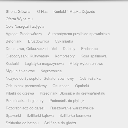
Strona Główna
O Nas
Kontakt i Mapka Dojazdu
Oferta Wynajmu
Opis Narzędzi i Zdjęcia
Agregat Prądotwórczy
Automatyczna przyłbica spawalnicza
Betoniarki
Bruzdownica
Cykliniarka
Dmuchawa, Odkurzacz do liści
Drabiny
Endoskop
Glebogryzarki Kultywatory
Kompresory
Kosa spalinowa
Kosiarki
Logistyka magazynowa
Młoty wyburzeniowe
Myjki ciśnieniowe
Nagrzewnica
Nożyce do żywopłotu, Sekator spalinowy
Odśnieżarka
Odkurzacz przemysłowy
Osuszacz
Opalarki
Pilarki do drzewa
Przecinarki Ukośnice do drewna/metalu
Przecinarka do glazury
Podnośnik do płyt gk
Rozdrabniacz do gałęzi
Rusztowanie warszawskie
Spawarki
Szlifierki kątowa
Szlifierka taśmowa
Szlifierka do betonu
Szlifierka do gładzi