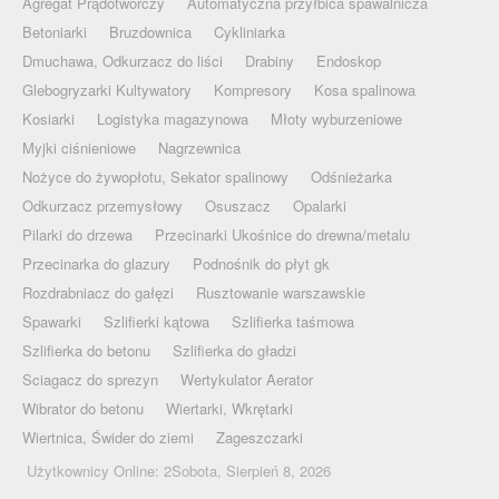
Agregat Prądotwórczy
Automatyczna przyłbica spawalnicza
Betoniarki
Bruzdownica
Cykliniarka
Dmuchawa, Odkurzacz do liści
Drabiny
Endoskop
Glebogryzarki Kultywatory
Kompresory
Kosa spalinowa
Kosiarki
Logistyka magazynowa
Młoty wyburzeniowe
Myjki ciśnieniowe
Nagrzewnica
Nożyce do żywopłotu, Sekator spalinowy
Odśnieżarka
Odkurzacz przemysłowy
Osuszacz
Opalarki
Pilarki do drzewa
Przecinarki Ukośnice do drewna/metalu
Przecinarka do glazury
Podnośnik do płyt gk
Rozdrabniacz do gałęzi
Rusztowanie warszawskie
Spawarki
Szlifierki kątowa
Szlifierka taśmowa
Szlifierka do betonu
Szlifierka do gładzi
Sciagacz do sprezyn
Wertykulator Aerator
Wibrator do betonu
Wiertarki, Wkrętarki
Wiertnica, Świder do ziemi
Zageszczarki
Użytkownicy Online: 2Sobota, Sierpień 8, 2026